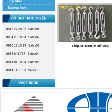
Loại khác
Bulong Inox
HỖ TRỢ TRỰC TUYẾN
0916 27 20 22 Sales01
0964 26 10 33 Sales02
0916 18 10 13 Sales03
Tăng đơ, Mani,Ốc siết cáp
0966 841 737 Sales04
0914 84 10 33 Sales05
0914 11 10 13 Sales06
FACE BOOK