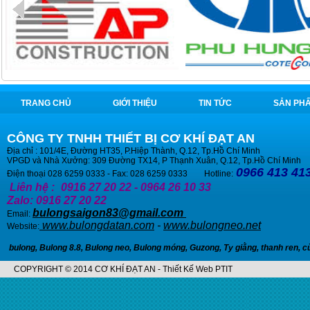
TRANG CHỦ
GIỚI THIỆU
TIN TỨC
SẢN PH
CÔNG TY TNHH THIẾT BỊ CƠ KHÍ ĐẠT AN
Địa chỉ : 101/4E, Đường HT35, P.Hiệp Thành, Q.12, Tp.Hồ Chí Minh
VPGD và Nhà Xưởng: 309 Đường TX14, P Thạnh Xuân, Q.12, Tp.Hồ Chí Minh
0966 413 413
Điện thoại 028 6259 0333 - Fax: 028 6259 0333 Hotline:
Liên hệ :
0916 27 20 22 - 0964 26 10 33
Zalo: 0916 27 20 22
bulongsaigon83@gmail.com
Email:
www.bulongdatan.com
-
www.bulongneo.net
Website:
bulong
,
Bulong 8.8
,
Bulong neo
,
Bulong móng
,
Guzong
,
Ty giằng
,
thanh ren
,
c
COPYRIGHT © 2014 CƠ KHÍ ĐẠT AN - Thiết Kế Web PTIT