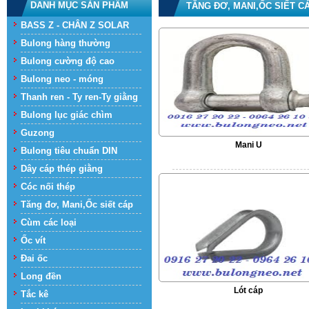
DANH MỤC SẢN PHẨM
TĂNG ĐƠ, MANI,ỐC SIẾT C
BASS Z - CHÂN Z SOLAR
Bulong hàng thường
Bulong cường độ cao
Bulong neo - móng
Thanh ren - Ty ren-Ty giằng
Bulong lục giác chìm
Guzong
Mani U
Bulong tiêu chuẩn DIN
Dây cáp thép giằng
Cóc nối thép
Tăng đơ, Mani,Ốc siết cáp
Cùm các loại
Ốc vít
Đai ốc
Long đền
Lót cáp
Tắc kê