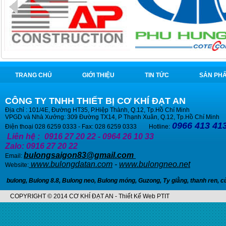
TRANG CHỦ
GIỚI THIỆU
TIN TỨC
SẢN PH
CÔNG TY TNHH THIẾT BỊ CƠ KHÍ ĐẠT AN
Địa chỉ : 101/4E, Đường HT35, P.Hiệp Thành, Q.12, Tp.Hồ Chí Minh
VPGD và Nhà Xưởng: 309 Đường TX14, P Thạnh Xuân, Q.12, Tp.Hồ Chí Minh
0966 413 413
Điện thoại 028 6259 0333 - Fax: 028 6259 0333 Hotline:
Liên hệ :
0916 27 20 22 - 0964 26 10 33
Zalo: 0916 27 20 22
bulongsaigon83@gmail.com
Email:
www.bulongdatan.com
-
www.bulongneo.net
Website:
bulong
,
Bulong 8.8
,
Bulong neo
,
Bulong móng
,
Guzong
,
Ty giằng
,
thanh ren
,
c
COPYRIGHT © 2014 CƠ KHÍ ĐẠT AN - Thiết Kế Web PTIT