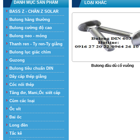
DANH MỤC SẢN PHẨM
LOẠI KHÁC
BASS Z - CHÂN Z SOLAR
Bulong hàng thường
Bulong cường độ cao
Bulong neo - móng
Thanh ren - Ty ren-Ty giằng
Bulong lục giác chìm
Guzong
Bulong đầu dù cổ vuông
Bulong tiêu chuẩn DIN
Dây cáp thép giằng
Cóc nối thép
Tăng đơ, Mani,Ốc siết cáp
Cùm các loại
Ốc vít
Đai ốc
Long đền
Tắc kê