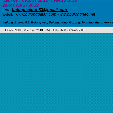
Liên hệ :
0916 27 20 22 - 0964 26 10 33
Zalo: 0916 27 20 22
bulongsaigon83@gmail.com
Email:
www.bulongdatan.com
-
www.bulongneo.net
Website:
bulong
,
Bulong 8.8
,
Bulong neo
,
Bulong móng
,
Guzong
,
Ty giằng
,
thanh ren
,
c
COPYRIGHT © 2014 CƠ KHÍ ĐẠT AN - Thiết Kế Web PTIT