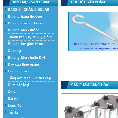
DANH MỤC SẢN PHẨM
CHI TIẾT SÀN PHẨM
BASS Z - CHÂN Z SOLAR
Bulong hàng thường
Bulong cường độ cao
Bulong neo - móng
Thanh ren - Ty ren-Ty giằng
Bulong lục giác chìm
Guzong
Bulong tiêu chuẩn DIN
Dây cáp thép giằng
Cóc nối thép
Tăng đơ, Mani,Ốc siết cáp
Cùm các loại
SẢN PHẨM CÙNG LOẠI
Ốc vít
Đai ốc
Long đền
Tắc kê