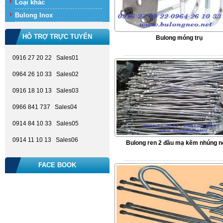
Loại khác
Bulong Inox
HỖ TRỢ TRỰC TUYẾN
Bulong móng trụ
0916 27 20 22 Sales01
0964 26 10 33 Sales02
0916 18 10 13 Sales03
0966 841 737 Sales04
0914 84 10 33 Sales05
0914 11 10 13 Sales06
Bulong ren 2 đầu mạ kẽm nhúng 
FACE BOOK