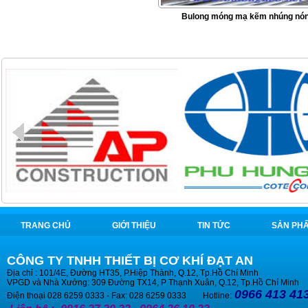
Bulong móng mạ kẽm nhúng nó
TRANG CHỦ
GIỚI THIỆU
TIN TỨC
SẢN PH
CÔNG TY TNHH THIẾT BỊ CƠ KHÍ ĐẠT AN
Địa chỉ : 101/4E, Đường HT35, P.Hiệp Thành, Q.12, Tp.Hồ Chí Minh
VPGD và Nhà Xưởng: 309 Đường TX14, P Thạnh Xuân, Q.12, Tp.Hồ Chí Minh
0966 413 413
Điện thoại 028 6259 0333 - Fax: 028 6259 0333 Hotline: