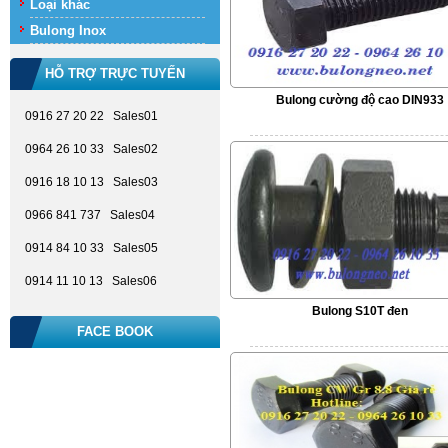
Loại khác
Bulong Inox
HỖ TRỢ TRỰC TUYẾN
Bulong cường độ cao DIN933
0916 27 20 22 Sales01
0964 26 10 33 Sales02
0916 18 10 13 Sales03
0966 841 737 Sales04
0914 84 10 33 Sales05
0914 11 10 13 Sales06
Bulong S10T đen
FACE BOOK