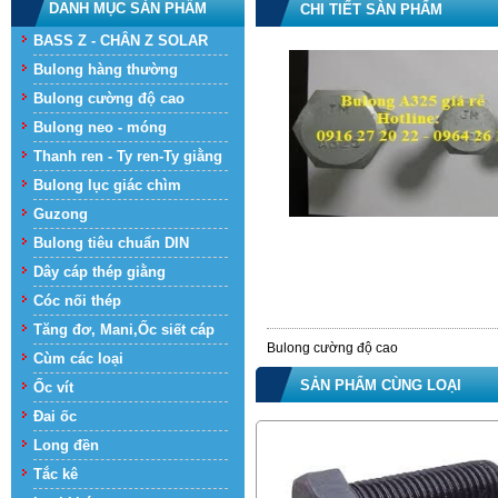
DANH MỤC SẢN PHẨM
CHI TIẾT SÀN PHẨM
BASS Z - CHÂN Z SOLAR
Bulong hàng thường
Bulong cường độ cao
Bulong neo - móng
Thanh ren - Ty ren-Ty giằng
Bulong lục giác chìm
Guzong
Bulong tiêu chuẩn DIN
Dây cáp thép giằng
Cóc nối thép
Tăng đơ, Mani,Ốc siết cáp
Bulong cường độ cao
Cùm các loại
SẢN PHẨM CÙNG LOẠI
Ốc vít
Đai ốc
Long đền
Tắc kê