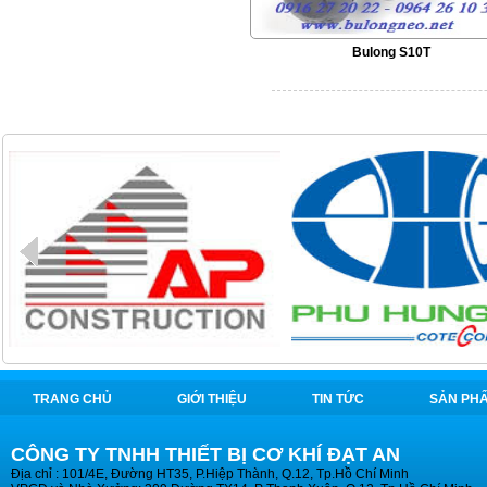
Bulong S10T
TRANG CHỦ
GIỚI THIỆU
TIN TỨC
SẢN PH
CÔNG TY TNHH THIẾT BỊ CƠ KHÍ ĐẠT AN
Địa chỉ : 101/4E, Đường HT35, P.Hiệp Thành, Q.12, Tp.Hồ Chí Minh