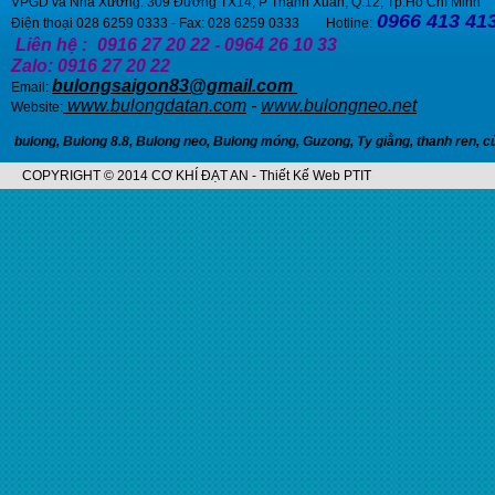
VPGD và Nhà Xưởng: 309 Đường TX14, P Thạnh Xuân, Q.12, Tp.Hồ Chí Minh
0966 413 413
Điện thoại 028 6259 0333 - Fax: 028 6259 0333 Hotline:
Liên hệ :
0916 27 20 22 - 0964 26 10 33
Zalo: 0916 27 20 22
bulongsaigon83@gmail.com
Email:
www.bulongdatan.com
-
www.bulongneo.net
Website:
bulong
,
Bulong 8.8
,
Bulong neo
,
Bulong móng
,
Guzong
,
Ty giằng
,
thanh ren
,
c
COPYRIGHT © 2014 CƠ KHÍ ĐẠT AN - Thiết Kế Web PTIT